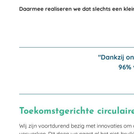
Daarmee realiseren we dat slechts een klein
"Dankzij o
96% 
Toekomstgerichte circulair
Wij zijn voortdurend bezig met innovaties om all
verwerken. Dit doen we naast al het niet-bruik