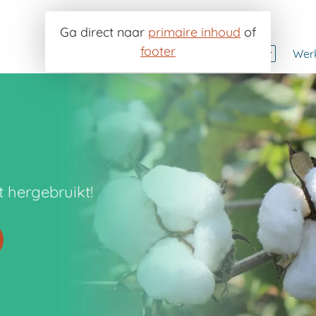
Ga direct naar
primaire inhoud
of
footer
Voor wie?
Wer
Gemeenten
I
UPV
O
Scholen en verenigingen
W
Particulieren
t hergebruikt!