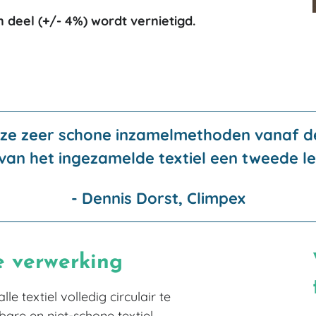
 deel (+/- 4%) wordt vernietigd.
nze zeer schone inzamelmethoden vanaf de
van het ingezamelde textiel een tweede le
- Dennis Dorst, Climpex
e verwerking
e textiel volledig circulair te
bare en niet-schone textiel.