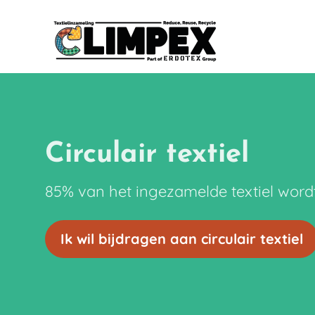
Circulair textiel
85% van het ingezamelde textiel word
Ik wil bijdragen aan circulair textiel