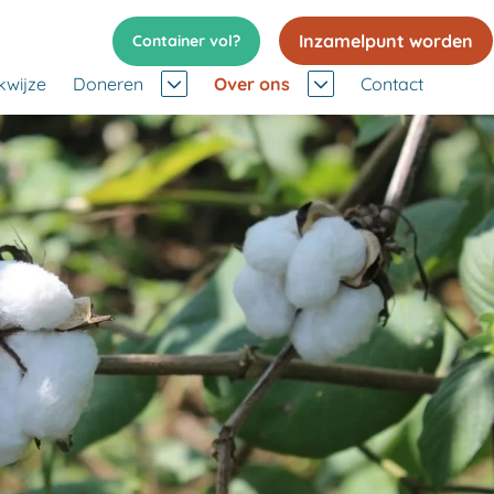
Inzamelpunt worden
Container vol?
kwijze
Doneren
Over ons
Contact
nzamelkalender
Missie en visie
nze inzamelpunten
Duurzaamheid
at mag je doneren?
Stichtingen en goede doelen
Werken bij
Nieuws