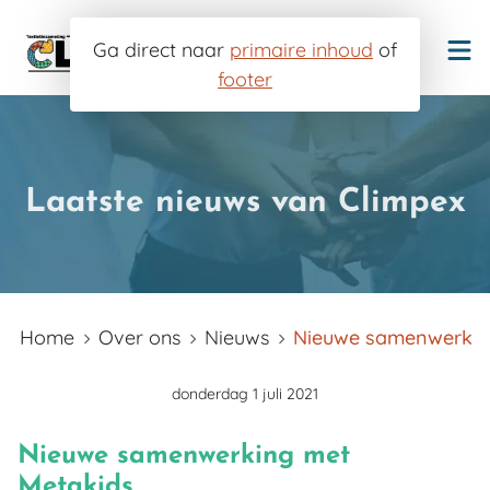
Ga direct naar
primaire inhoud
of
footer
Container vol?
Inzamelpunt worden
Laatste nieuws van Climpex
Voor wie?
Werkwijze
Gemeenten
Home
Over ons
Nieuws
Doneren
UPV
donderdag 1 juli 2021
Scholen en verenigingen
Over ons
Inzamelkalender
Particulieren
Nieuwe samenwerking met
Contact
Onze inzamelpunten
Missie en visie
Metakids