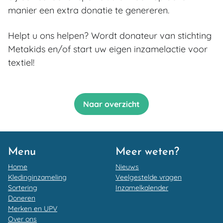
manier een extra donatie te genereren.
Helpt u ons helpen? Wordt donateur van stichting
Metakids en/of start uw eigen inzamelactie voor
textiel!
Naar overzicht
Menu
Meer weten?
Home
Nieuws
Kledinginzameling
Veelgestelde vragen
Sortering
Inzamelkalender
Doneren
Merken en UPV
Over ons